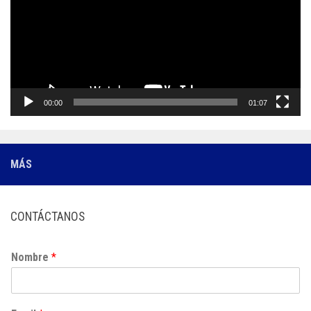
video
00:00
01:07
MÁS
CONTÁCTANOS
Nombre
*