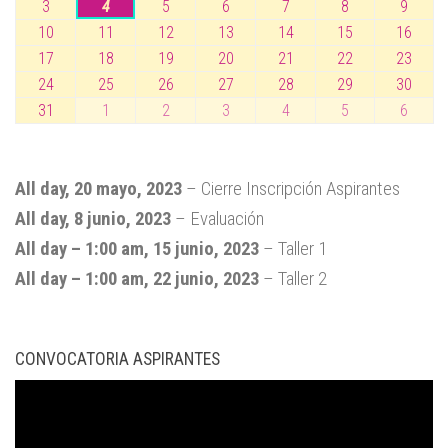
julio,
julio,
julio,
julio,
julio,
agosto,
agost
3
4
5
6
7
8
9
3
4
5
6
7
8
9
2026
2026
2026
2026
2026
2026
2026
agosto,
agosto,
agosto,
agosto,
agosto,
agosto,
agost
10
11
12
13
14
15
16
10
11
12
13
14
15
16
2026
2026
2026
2026
2026
2026
2026
agosto,
agosto,
agosto,
agosto,
agosto,
agosto,
agost
17
18
19
20
21
22
23
17
18
19
20
21
22
23
2026
2026
2026
2026
2026
2026
2026
agosto,
agosto,
agosto,
agosto,
agosto,
agosto,
agost
24
25
26
27
28
29
30
24
25
26
27
28
29
30
2026
2026
2026
2026
2026
2026
2026
agosto,
agosto,
agosto,
agosto,
agosto,
agosto,
agost
31
1
2
3
4
5
6
31
1
2
3
4
5
6
2026
2026
2026
2026
2026
2026
2026
agosto,
septiembre,
septiembre,
septiembre,
septiembre,
septiembre,
septi
2026
2026
2026
2026
2026
2026
2026
All day,
20 mayo, 2023
–
Cierre Inscripción Aspirantes
All day,
8 junio, 2023
–
Evaluación
All day
–
1:00 am
,
15 junio, 2023
–
Taller 1
All day
–
1:00 am
,
22 junio, 2023
–
Taller 2
CONVOCATORIA ASPIRANTES
Reproductor
de