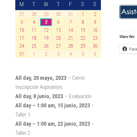
LUNES
MARTES
MIÉRCOLES
JUEVES
VIERNES
SÁBADO
DOMINGO
M
T
W
T
F
S
S
27
28
29
30
31
1
2
27
28
29
30
31
1
2
julio,
julio,
julio,
julio,
julio,
agosto,
agosto,
3
4
5
6
7
8
9
3
4
5
6
7
8
9
2026
2026
2026
2026
2026
2026
2026
agosto,
agosto,
agosto,
agosto,
agosto,
agosto,
agosto,
10
11
12
13
14
15
16
10
11
12
13
14
15
16
2026
2026
2026
2026
2026
2026
2026
agosto,
agosto,
agosto,
agosto,
agosto,
agosto,
agosto,
Share this:
17
18
19
20
21
22
23
17
18
19
20
21
22
23
2026
2026
2026
2026
2026
2026
2026
agosto,
agosto,
agosto,
agosto,
agosto,
agosto,
agosto,
24
25
26
27
28
29
30
24
25
26
27
28
29
30
Fac
2026
2026
2026
2026
2026
2026
2026
agosto,
agosto,
agosto,
agosto,
agosto,
agosto,
agosto,
31
1
2
3
4
5
6
31
1
2
3
4
5
6
2026
2026
2026
2026
2026
2026
2026
agosto,
septiembre,
septiembre,
septiembre,
septiembre,
septiembre,
septiembre,
2026
2026
2026
2026
2026
2026
2026
All day,
20 mayo, 2023
–
Cierre
Inscripción Aspirantes
All day,
8 junio, 2023
–
Evaluación
All day
–
1:00 am
,
15 junio, 2023
–
Taller 1
All day
–
1:00 am
,
22 junio, 2023
–
Taller 2