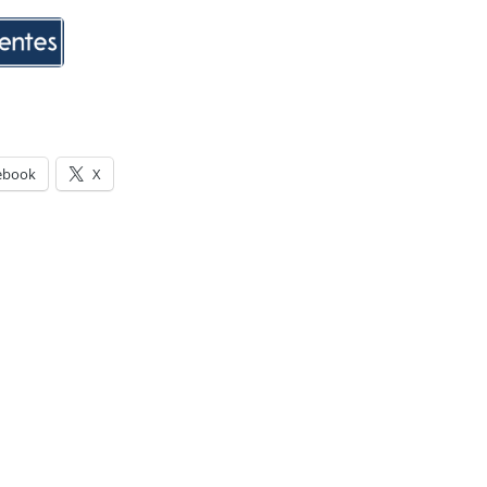
ebook
X