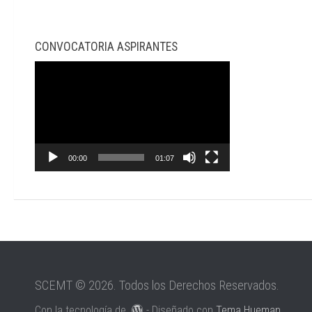
CONVOCATORIA ASPIRANTES
Reproductor
de
video
00:00
01:07
SCEMT © 2026. Todos los Derechos Reservados.
Con la tecnología de
- Diseñado con
Tema Hueman