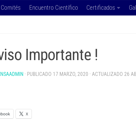
Comités
Encuentro Científico
Certificados
Ga
viso Importante !
ENSAADMIN
· PUBLICADO
17 MARZO, 2020
· ACTUALIZADO
26 AB
ebook
X