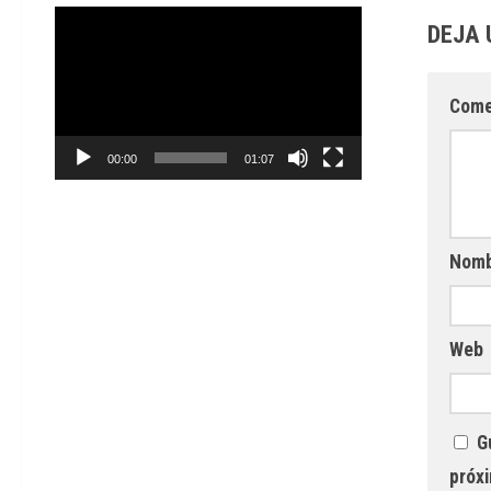
Reproductor
DEJA 
de
video
Come
00:00
01:07
Nom
Web
G
próx