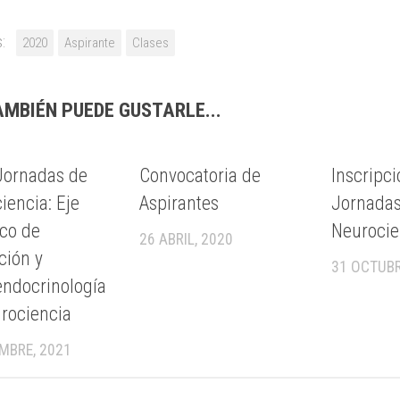
:
2020
Aspirante
Clases
AMBIÉN PUEDE GUSTARLE...
0
0
Jornadas de
Convocatoria de
Inscripci
iencia: Eje
Aspirantes
Jornadas
co de
Neurocie
26 ABRIL, 2020
ción y
31 OCTUBR
ndocrinología
rociencia
MBRE, 2021