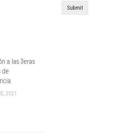
Submit
0
ón a las 3eras
 de
ncia
E, 2021